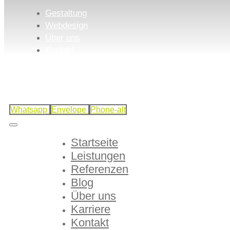
Gestaltung
Webdesign
Über uns
Kontakt
Whatsapp
Envelope
Phone-alt
Startseite
Leistungen
Referenzen
Blog
Über uns
Karriere
Kontakt