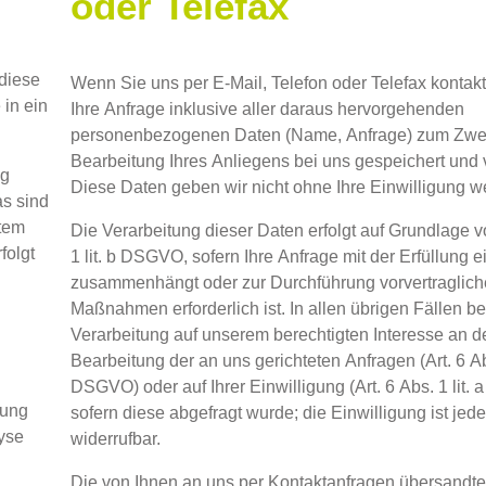
oder Telefax
diese
Wenn Sie uns per E-Mail, Telefon oder Telefax kontakt
 in ein
Ihre Anfrage inklusive aller daraus hervorgehenden
personenbezogenen Daten (Name, Anfrage) zum Zwe
Bearbeitung Ihres Anliegens bei uns gespeichert und v
ng
Diese Daten geben wir nicht ohne Ihre Einwilligung we
as sind
stem
Die Verarbeitung dieser Daten erfolgt auf Grundlage vo
folgt
1 lit. b DSGVO, sofern Ihre Anfrage mit der Erfüllung e
zusammenhängt oder zur Durchführung vorvertraglich
Maßnahmen erforderlich ist. In allen übrigen Fällen be
Verarbeitung auf unserem berechtigten Interesse an de
Bearbeitung der an uns gerichteten Anfragen (Art. 6 Abs.
DSGVO) oder auf Ihrer Einwilligung (Art. 6 Abs. 1 lit
lung
sofern diese abgefragt wurde; die Einwilligung ist jede
yse
widerrufbar.
Die von Ihnen an uns per Kontaktanfragen übersandt