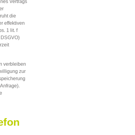
ines Vertrags
er
ruht die
r effektiven
 1 lit. f
. a DSGVO)
rzeit
n verbleiben
willigung zur
nspeicherung
 Anfrage).
e
efon