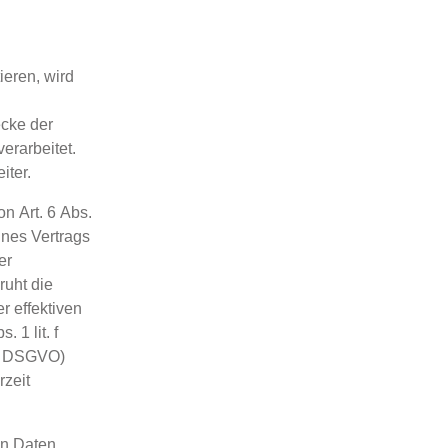
ieren, wird
cke der
erarbeitet.
iter.
n Art. 6 Abs.
ines Vertrags
er
ruht die
r effektiven
 1 lit. f
. a DSGVO)
rzeit
en Daten