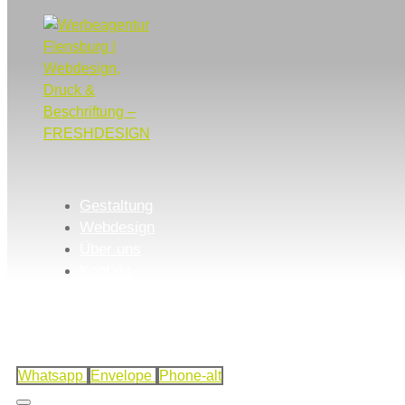
Gestaltung
Webdesign
Über uns
Kontakt
Whatsapp
Envelope
Phone-alt