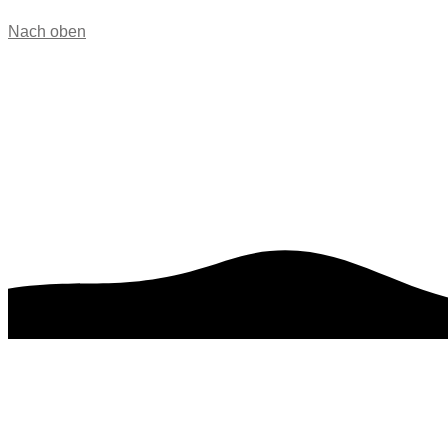
Nach oben
IMPRESSION
Mach' dir doch selbst ein Bild von unseren Arbeiten.​