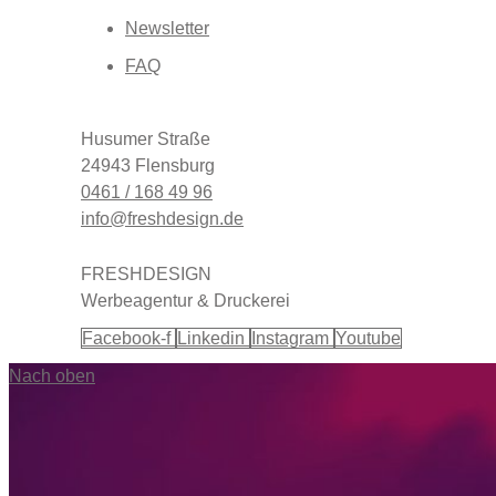
Newsletter
FAQ
Husumer Straße
24943 Flensburg
0461 / 168 49 96
info@freshdesign.de
FRESHDESIGN
Werbeagentur & Druckerei
Facebook-f
Linkedin
Instagram
Youtube
Nach oben