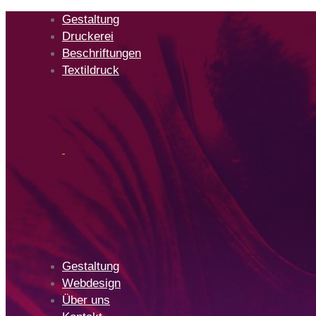
Skip
Skip
Gestaltung
links
to
Druckerei
primary
Beschriftungen
navigation
Textildruck
Skip
to
content
Gestaltung
Webdesign
Über uns