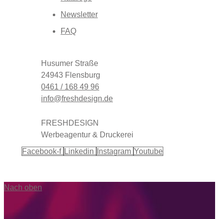
Newsletter
FAQ
Husumer Straße
24943 Flensburg
0461 / 168 49 96
info@freshdesign.de
FRESHDESIGN
Werbeagentur & Druckerei
Facebook-f
Linkedin
Instagram
Youtube
Nach oben