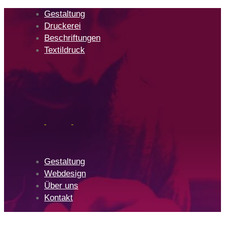
Skip
Skip
Gestaltung
links
to
Druckerei
primary
Beschriftungen
navigation
Textildruck
Skip
to
content
Gestaltung
Webdesign
Über uns
Kontakt