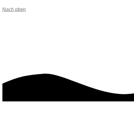
Nach oben
RAUMGESTALTUNG
Dein Corporate Design sollte sich überall widerspiegeln